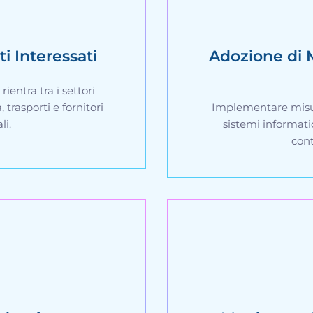
ti Interessati
Adozione di M
ientra tra i settori
trasporti e fornitori
Implementare misur
li.
sistemi informatici
cont