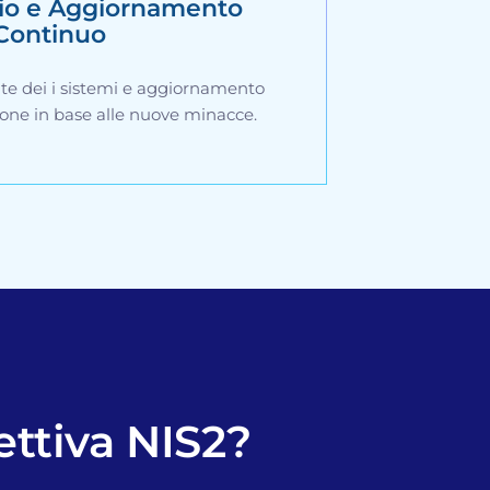
io e Aggiornamento
Continuo
te dei i sistemi e aggiornamento
ione in base alle nuove minacce.
ettiva NIS2?