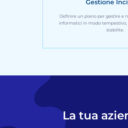
Gestione Inc
Definire un piano per gestire e no
informatici in modo tempestivo,
stabilite.
La tua azie